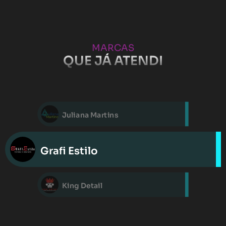
MARCAS
QUE JÁ ATENDI
Juliana Martins
Maple Bear
Prime 360
Assessoria Rocha
Multicorretora Assad
Solange Araujo Advocacia
Grafi Estilo
King Detail