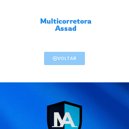
Multicorretora
Assad
VOLTAR